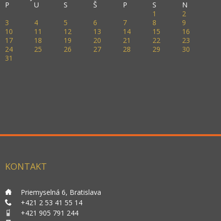
P
U
S
Š
P
S
N
1
2
3
4
5
6
7
8
9
10
11
12
13
14
15
16
17
18
19
20
21
22
23
24
25
26
27
28
29
30
31
KONTAKT
___
Priemyselná 6, Bratislava
___
+421 2 53 41 55 14
___
+421 905 791 244