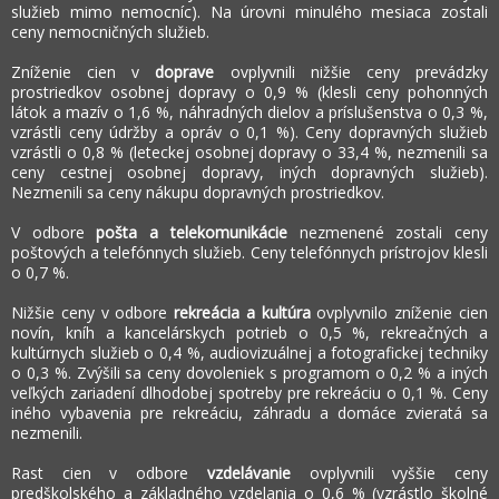
služieb mimo nemocníc). Na úrovni minulého mesiaca zostali
ceny nemocničných služieb.
Zníženie cien v
doprave
ovplyvnili nižšie ceny prevádzky
prostriedkov osobnej dopravy o 0,9 % (klesli ceny pohonných
látok a mazív o 1,6 %, náhradných dielov a príslušenstva o 0,3 %,
vzrástli ceny údržby a opráv o 0,1 %). Ceny dopravných služieb
vzrástli o 0,8 % (leteckej osobnej dopravy o 33,4 %, nezmenili sa
ceny cestnej osobnej dopravy, iných dopravných služieb).
Nezmenili sa ceny nákupu dopravných prostriedkov.
V odbore
pošta a telekomunikácie
nezmenené zostali ceny
poštových a telefónnych služieb. Ceny telefónnych prístrojov klesli
o 0,7 %.
Nižšie ceny v odbore
rekreácia a kultúra
ovplyvnilo zníženie cien
novín, kníh a kancelárskych potrieb o 0,5 %, rekreačných a
kultúrnych služieb o 0,4 %, audiovizuálnej a fotografickej techniky
o 0,3 %. Zvýšili sa ceny dovoleniek s programom o 0,2 % a iných
veľkých zariadení dlhodobej spotreby pre rekreáciu o 0,1 %. Ceny
iného vybavenia pre rekreáciu, záhradu a domáce zvieratá sa
nezmenili.
Rast cien v odbore
vzdelávanie
ovplyvnili vyššie ceny
predškolského a základného vzdelania o 0,6 % (vzrástlo školné