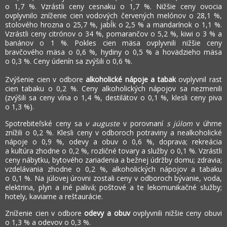
o 1,7 %. Vzrástli ceny cesnaku o 1,7 %. Nižšie ceny ovocia
ovplyvnilo zníženie cien vodových červených melónov o 28,1 %,
stolového hrozna o 25,7 %, jabĺk o 2,5 % a mandarínok o 1,1 %.
Vzrástli ceny citrónov o 34 %, pomarančov o 5,2 %, kiwi o 3 % a
banánov o 1 %. Pokles cien mäsa ovplyvnili nižšie ceny
bravčového mäsa o 0,6 %, hydiny o 0,5 % a hovädzieho mäsa
o 0,3 %. Ceny údenín sa zvýšili o 0,6 %.
Zvýšenie cien v odbore
alkoholické nápoje a tabak
ovplyvnil rast
cien tabaku o 0,2 %. Ceny alkoholických nápojov sa nezmenili
(zvýšili sa ceny vína o 1,4 %, destilátov o 0,1 %, klesli ceny piva
o 1,3 %).
Spotrebiteľské ceny sa
v auguste
v porovnaní
s júlom
v úhrne
znížili o 0,2 %. Klesli ceny v odboroch potraviny a nealkoholické
nápoje o 0,9 %, odevy a obuv o 0,6 %, doprava; rekreácia
a kultúra zhodne o 0,2 %, rozličné tovary a služby o 0,1 %. Vzrástli
ceny nábytku, bytového zariadenia a bežnej údržby domu; zdravia;
vzdelávania zhodne o 0,2 %, alkoholických nápojov a tabaku
o 0,1 %. Na júlovej úrovni zostali ceny v odboroch bývanie, voda,
elektrina, plyn a iné palivá; poštové a te
lekomunikačné služby;
hotely, kaviarne a reštaurácie.
Zníženie cien v odbore
odevy a obuv
ovplyvnili nižšie ceny obuvi
o 1,3 % a odevov o 0,3 %.