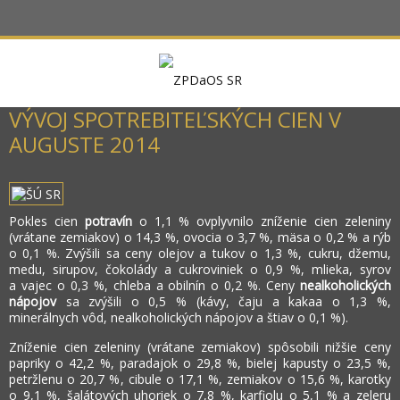
VÝVOJ SPOTREBITEĽSKÝCH CIEN V
AUGUSTE 2014
Pokles cien
potravín
o 1,1 % ovplyvnilo zníženie cien zeleniny
(vrátane zemiakov) o 14,3 %, ovocia o 3,7 %, mäsa o 0,2 % a rýb
o 0,1 %. Zvýšili sa ceny olejov a tukov o 1,3 %, cukru, džemu,
medu, sirupov, čokolády a cukroviniek o 0,9 %, mlieka, syrov
a vajec o 0,3 %, chleba a obilnín o 0,2 %. Ceny
nealkoholických
nápojov
sa zvýšili o 0,5 % (kávy, čaju a kakaa o 1,3 %,
minerálnych vôd, nealkoholických nápojov a štiav o 0,1 %).
Zníženie cien zeleniny (vrátane zemiakov) spôsobili nižšie ceny
papriky o 42,2 %, paradajok o 29,8 %, bielej kapusty o 23,5 %,
petržlenu o 20,7 %, cibule o 17,1 %, zemiakov o 15,6 %, karotky
o 9,1 %, šalátových uhoriek o 7,8 %, karfiolu o 5,1 % a zeleru