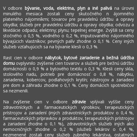
V odbore
bývanie, voda, elektrina, plyn a iné palivá
na úrovni
minulého mesiaca zostali ceny skutočného n
ájomného
plateného nájomníkmi; tovarov pre pravidelnú údržbu a opravy
obydlia; služieb pre pravidelnú údržbu a opravy obydlia; odvozu a
likvidácie odpadu; elektriny; plynu; tepelnej energie. Zvýšili sa ceny
stočného o 0,5 %, vodného o 0,2 %, imputovaného nájomného
bývajúcich vlastníkov; pevných palív zhodne o 0,1 %. Ceny iných
služieb vzťahujúcich sa na bývanie klesli o 0,3 %.
Rast cien v odbore
nábytok, bytové zariadenie a bežná údržba
domu
ovplyvnilo zvýšenie cien tovarov a služieb pre bežnú údržbu
domácnosti o 0,9 % a bytového textilu o 0,3 %. Klesli ceny skla,
stolového riadu, potrieb pre domácnosť o 0,8 %, nábytku,
zariadenia, kobercov, podlahových krytín; nástrojov a zariadení
pre dom a záhradu zhodne o 0,1 %. Ceny domácich spotrebičov
sa nezmenili.
Na zvýšenie cien v odbore
zdravie
vplývali vyššie ceny
zdravotníckych a farmaceutických výrobkov, terapeutických
prístrojov a zariadení (iných zdravotníckych produktov o 0,4 %,
farmaceutických prípravkov a produktov, terapeutických prístrojov
a zariadení zhodne o 0,1 %), zdravotníckych služieb iných ako
nemocničných zhodne o 0,2 % (služieb lekárov o 0,4 %,
nezmenené zostali ceny služieb zubného lekárstva, ostatných