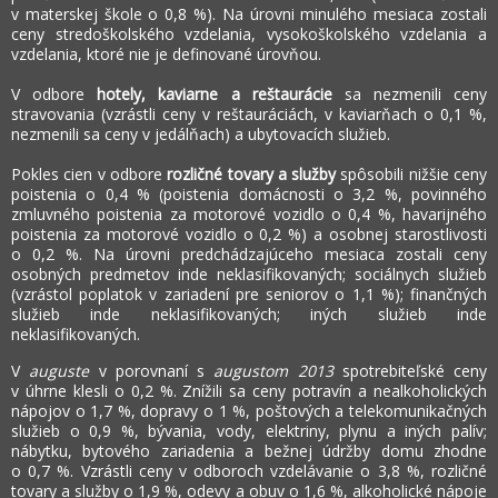
v materskej škole o 0,8 %). Na úrovni minulého mesiaca zostali
ceny stredoškolského vzdelania, vysokoškolského vzdelania a
vzdelania, ktoré nie je definované úrovňou.
V odbore
hotely, kaviarne a reštaurácie
sa nezmenili ceny
stravovania (vzrástli ceny v reštauráciách, v kaviarňach o 0,1 %,
nezmenili sa ceny v jedálňach) a ubytovacích služieb.
Pokles cien v odbore
rozličné tovary a služby
spôsobili nižšie ceny
poistenia o 0,4 % (poistenia domácnosti o 3,2 %, povinného
zmluvného poistenia za motorové vozidlo o 0,4 %, havarijného
poistenia za motorové vozidlo o 0,2 %) a osobnej starostlivosti
o 0,2 %. Na úrovni predchádzajúceho mesiaca zostali ceny
osobných predmetov inde neklasifikovaných; sociálnych služieb
(vzrástol poplatok v zariadení pre seniorov o 1,1 %); finančných
služieb inde neklasifikovaných; iných služieb inde
neklasifikovaných.
V
auguste
v porovnaní s
augustom 2013
spotrebiteľské ceny
v úhrne klesli o 0,2 %. Znížili sa ceny potravín a nealkoholických
nápojov o 1,7 %, dopravy o 1 %, poštových a telekomunikačných
služieb o 0,9 %, bývania, vody, elektriny, plynu a iných palív;
nábytku, bytového zariadenia a bežnej údržby domu zhodne
o 0,7 %. Vzrástli ceny v odboroch vzdelávanie o 3,8 %, rozličné
tovary a služby o 1,9 %, odevy a obuv o 1,6 %, alkoholické nápoje