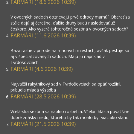
FARMÁRI (18.6.2026 10:39)
V ovocných sadoch dozrievajú prvé odrody marhúľ. Oberať sa
stále dajú aj čerešne, ďalšie druhy budú nasledovať už
čoskoro. Ako vyzerá tohtoročná sezóna v ovocných sadoch?
FARMÁRI (11.6.2026 10:39)
Baza rastie v prírode na mnohých miestach, avšak pestuje sa
aj v špecializovaných sadoch. Majú ju napríklad v
Tvrdošovciach.
FARMÁRI (4.6.2026 10:39)
Najväčší rakytníkový sad v Tvrdošovciach sa opäť rozšíril,
pribudla mladá výsadba
FARMÁRI (28.5.2026 10:39)
Včelárska sezóna sa naplno rozbehla. Včelári hlásia poväčšine
dobré znášky medu, ktorého by tak mohlo byť viac ako vlani.
FARMÁRI (21.5.2026 10:39)