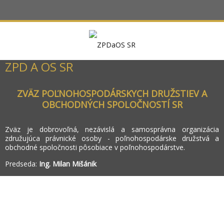
ZPD A OS SR
ZVÄZ POĽNOHOSPODÁRSKYCH DRUŽSTIEV A
OBCHODNÝCH SPOLOČNOSTÍ SR
Zväz je dobrovoľná, nezávislá a samosprávna organizácia
združujúca právnické osoby - poľnohospodárske družstvá a
obchodné spoločnosti pôsobiace v poľnohospodárstve.
Predseda:
Ing. Milan Mišánik