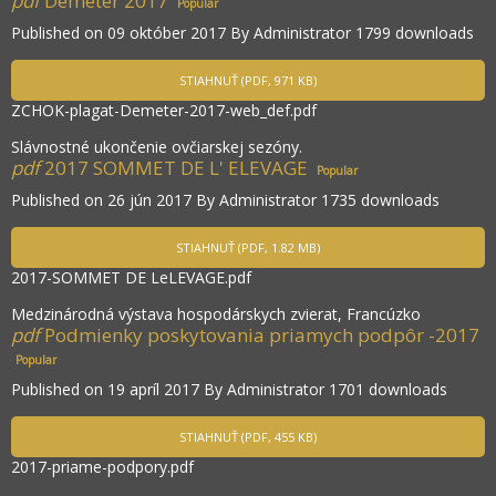
pdf
Demeter 2017
Popular
Published on 09 október 2017
By
Administrator
1799 downloads
STIAHNUŤ
(
PDF,
971 KB
)
ZCHOK-plagat-Demeter-2017-web_def.pdf
Slávnostné ukončenie ovčiarskej sezóny.
pdf
2017 SOMMET DE L' ELEVAGE
Popular
Published on 26 jún 2017
By
Administrator
1735 downloads
STIAHNUŤ
(
PDF,
1.82 MB
)
2017-SOMMET DE LeLEVAGE.pdf
Medzinárodná výstava hospodárskych zvierat, Francúzko
pdf
Podmienky poskytovania priamych podpôr -2017
Popular
Published on 19 apríl 2017
By
Administrator
1701 downloads
STIAHNUŤ
(
PDF,
455 KB
)
2017-priame-podpory.pdf