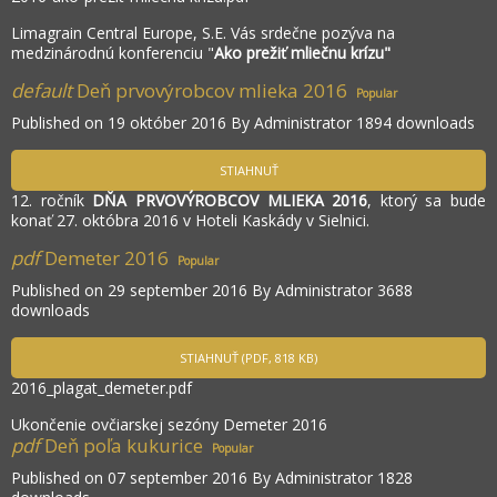
Limagrain Central Europe, S.E. Vás srdečne pozýva na
medzinárodnú konferenciu "
Ako prežiť mliečnu krízu"
default
Deň prvovýrobcov mlieka 2016
Popular
Published on 19 október 2016
By
Administrator
1894 downloads
STIAHNUŤ
12. ročník
DŇA PRVOVÝROBCOV MLIEKA 2016
, ktorý sa bude
konať 27. októbra 2016 v Hoteli Kaskády v Sielnici.
pdf
Demeter 2016
Popular
Published on 29 september 2016
By
Administrator
3688
downloads
STIAHNUŤ
(
PDF,
818 KB
)
2016_plagat_demeter.pdf
Ukončenie ovčiarskej sezóny Demeter 2016
pdf
Deň poľa kukurice
Popular
Published on 07 september 2016
By
Administrator
1828