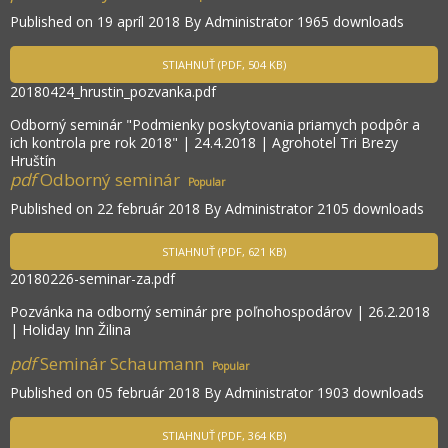
Published on 19 apríl 2018
By
Administrator
1965 downloads
STIAHNUŤ
(
PDF,
504 KB
)
20180424_hrustin_pozvanka.pdf
Odborný seminár "Podmienky poskytovania priamych podpôr a
ich kontrola pre rok 2018" | 24.4.2018 | Agrohotel Tri Brezy
Hruštín
pdf
Odborný seminár
Popular
Published on 22 február 2018
By
Administrator
2105 downloads
STIAHNUŤ
(
PDF,
621 KB
)
20180226-seminar-za.pdf
Pozvánka na odborný seminár pre poľnohospodárov | 26.2.2018
| Holiday Inn Žilina
pdf
Seminár Schaumann
Popular
Published on 05 február 2018
By
Administrator
1903 downloads
STIAHNUŤ
(
PDF,
364 KB
)