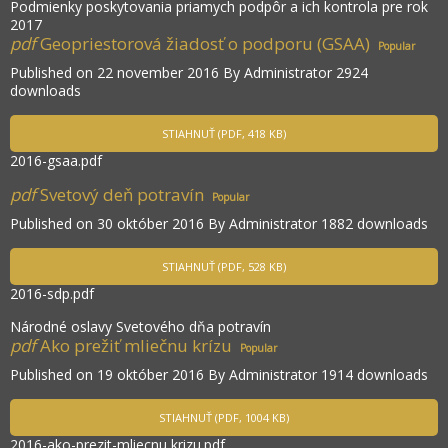
Podmienky poskytovania priamych podpôr a ich kontrola pre rok
2017
pdf
Geopriestorová žiadosť o podporu (GSAA)
Popular
Published on 22 november 2016
By
Administrator
2924
downloads
STIAHNUŤ
(
PDF,
418 KB
)
2016-gsaa.pdf
pdf
Svetový deň potravín
Popular
Published on 30 október 2016
By
Administrator
1882 downloads
STIAHNUŤ
(
PDF,
528 KB
)
2016-sdp.pdf
Národné oslavy Svetového dňa potravín
pdf
Ako prežiť mliečnu krízu
Popular
Published on 19 október 2016
By
Administrator
1914 downloads
STIAHNUŤ
(
PDF,
1004 KB
)
2016-ako-prezit-mliecnu krizu.pdf