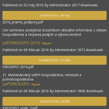
Published on 02 máj 2016
By
Administrator
2017 downloads
STIAHNUŤ
(
PDF,
400 KB
)
2016_priame_podpory.pdf
Cieľ seminára: poskytnúť účastníkom aktuálne informácie z oblasti
hospodárenia a čerpania podpôr a výkonu kontrol.
pdf
VIROEXPO 2016
Popular
Published on 08 február 2016
By
Administrator
1872 downloads
STIAHNUŤ
(
PDF,
5.21 MB
)
VIROEXPO 2016.pdf
21. Medzinárodný veľtrh hospodárstva, remesiel a
poľnohospodárstva
pdf
VIROEXPO
Popular
Published on 08 február 2016
By
Administrator
1808 downloads
STIAHNUŤ
(
PDF,
644 KB
)
VIROEXPO_vodic 3.pdf