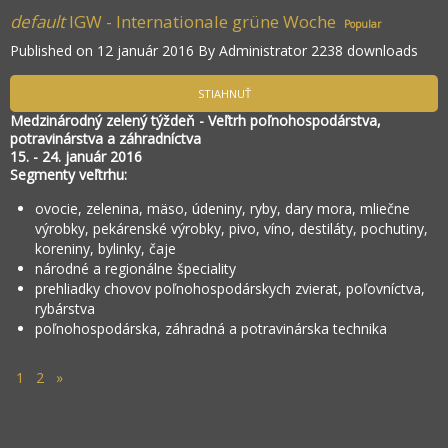
default
IGW - Internationale grüne Woche
Popular
Published on 12 január 2016
By
Administrator
2238 downloads
STIAHNUŤ
Medzinárodný zelený týždeň - Veľtrh poľnohospodárstva,
potravinárstva a záhradníctva
15. - 24. január 2016
Segmenty veľtrhu:
ovocie, zelenina, mäso, údeniny, ryby, dary mora, mliečne
výrobky, pekárenské výrobky, pivo, víno, destiláty, pochutiny,
koreniny, bylinky, čaje
národné a regionálne špeciality
prehliadky chovov poľnohospodárskych zvierat, poľovníctva,
rybárstva
poľnohospodárska, záhradná a potravinárska technika
1
2
»