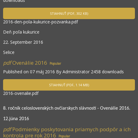
downloads
STIAHNUŤ
(
PDF,
302 KB
)
2016-den-pola-kukurice-pozvanka.pdf
Deň poľa kukurice
22. September 2016
Selice
pdf
Ovenálie 2016
Popular
Published on 07 máj 2016
By
Administrator
2458 downloads
STIAHNUŤ
(
PDF,
1.14 MB
)
2016-ovenalie.pdf
8. ročník celoslovenských ovčiarskych slávností - Ovenálie 2016.
12.júna 2016
pdf
Podmienky poskytovania priamych podpôr a ich
kontrola pre rok 2016
Popular