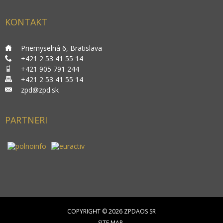
KONTAKT
___
Priemyselná 6, Bratislava
___
+421 2 53 41 55 14
___
+421 905 791 244
___
+421 2 53 41 55 14
___
zpd@zpd.sk
PARTNERI
COPYRIGHT © 2026 ZPDAOS SR
SITE MAP