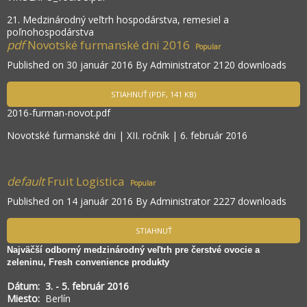
21. Medzinárodný veľtrh hospodárstva, remesiel a
poľnohospodárstva
pdf
Novotské furmanské dni 2016
Popular
Published on 30 január 2016
By
Administrator
2120 downloads
STIAHNUŤ
(
PDF,
141 KB
)
2016-furman-novot.pdf
Novotské furmanské dni | XII. ročník | 6. február 2016
default
Fruit Logistica
Popular
Published on 14 január 2016
By
Administrator
2227 downloads
STIAHNUŤ
Najväčší odborný medzinárodný veľtrh pre čerstvé ovocie a
zeleninu, Fresh convenience produkty
Dátum: 3. - 5. február 2016
Miesto:
Berlín