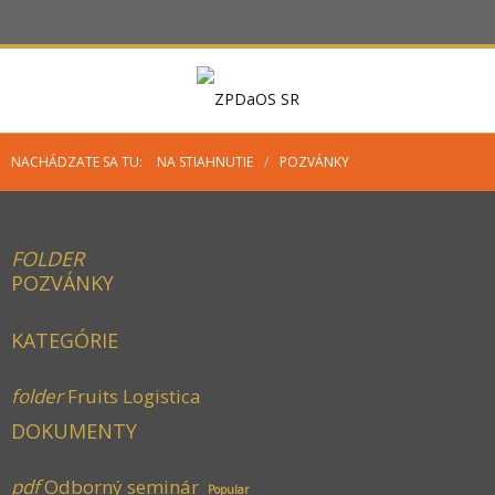
NACHÁDZATE SA TU:
NA STIAHNUTIE
/
POZVÁNKY
FOLDER
POZVÁNKY
KATEGÓRIE
folder
Fruits Logistica
DOKUMENTY
pdf
Odborný seminár
Popular