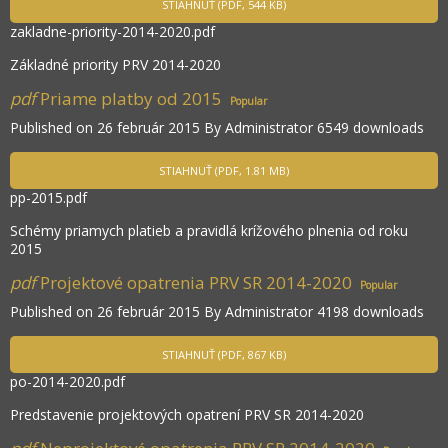
STIAHNUŤ
(
PDF,
544 KB
)
zakladne-priority-2014-2020.pdf
Základné priority PRV 2014-2020
pdf
Priame platby od 2015
Popular
Published on 26 február 2015
By
Administrator
6549 downloads
STIAHNUŤ
(
PDF,
1.81 MB
)
pp-2015.pdf
Schémy priamych platieb a pravidlá krížového plnenia od roku
2015
pdf
Projektové opatrenia PRV SR 2014-2020
Popular
Published on 26 február 2015
By
Administrator
4198 downloads
STIAHNUŤ
(
PDF,
867 KB
)
po-2014-2020.pdf
Predstavenie projektových opatrení PRV SR 2014-2020