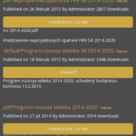
pdf
Neprojektové opatrenia PRV SR 2014-2020
Popular
Published on 26 február 2015
By
Administrator
2807 downloads
STIAHNUŤ
(
PDF,
2.27 MB
)
no-2014-2020.pdf
Predstavenie neprojektových opatrení PRV SR 2014-2020
default
Program rozvoja vidieka SR 2014-2020
Popular
Published on 18 február 2015
By
Administrator
2448 downloads
STIAHNUŤ
Program rozvoja vidieka 2014-2020, schválený Európskou
komisiou 13.2.2015.
pdf
Program rozvoja vidieka 2014-2020
Popular
Published on 27 júl 2014
By
Administrator
3554 downloads
STIAHNUŤ
(
PDF,
6.62 MB
)