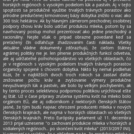
horských regiónoch s vysokým podielom lúk a pastvín. Aj v tejto
spojitosti sa produkčné využitie trvalých trávnych porastov ako
prírodne predurčenej krmovinovej bázy dobytka znížilo o viac ako
300 tisíc hektárov. Ak by hlavným zámerom prechodnej osobitnej
podpory chovu kráv bolo udržať produkciu mlieka, potom by sa
navrhovaný postup mohol prezentovať ako jedine priechodný a
racionálny. Nejde však o prípad obrazne povedané keď sa
preťažený čln odľahčuje zhadzovaním časti nákladu. Všetky
aktuálne vládne dokumenty zdôrazňujú, že cieľom štátnej
agrárnej politiky nie je. len plnenie produkčných funkcií odvetvia,
ale aj udržateľné poľnohospodárstvo vo všetkých oblastiach, čo
je v regiónoch s vysokým podielom trvalých trávnych porastov
organicky spojené s chovom dobytka. Nikto by nemal podliehať
ilúzii, že v najbližších dvoch troch rokoch sa zastaví ďalšie
znižovanie počtu kráv a zvyšovanie výmery produkčne
nevyužívaných lúk a pastvín, ale bolo by veľkým pochybením, ak
by tento proces selektívnou podpornou politikou urýchľoval ešte
aj štát. Už v čase prípravy zrušenia systému kvót na mlieko bolo
orgánom EÚ, ale aj odborníkom z niektorých členských štátov
jasné, že tým budú najviac ohrození producenti mlieka v nových
členských krajinách, ale najmä v horských oblastiach vo všetkých
členských krajinách. Preto Európsky parlament už 11. decembra
2013 prijal uznesenie "o zachovaní produkcie mlieka v horských a
vzdialených regiónoch... po skončení kvót mlieka" (2013/2097 INI).
V uznesení sa uvádza, že s ohľadom na to, že produkcia mlieka v