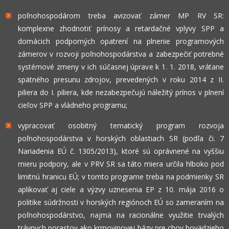
poľnohospodárom treba avizovať zámer MP RV SR:
komplexne zhodnotiť prínosy a retardačné vplyvy SPP a
domácich podporných opatrení na plnenie programových
zámerov v rozvoji poľnohospodárstva a zabezpečiť potrebné
systémové zmeny v ich súčasnej úprave k 1. 1. 2018, vrátane
spätného presunu zdrojov, prevedených v roku 2014 z II.
piliera do I. piliera, kde nezabezpečujú náležitý prínos v plnení
cieľov SPP a vládneho programu;
vypracovať osobitný tematický program rozvoja
poľnohospodárstva v horských oblastiach SR (podľa či. 7
Nariadenia EÚ č. 1305/2013), ktoré sú oprávnené na vyššiu
mieru podpory, ale v PRV SR sa táto miera určila hlboko pod
limitnú hranicu EÚ; v tomto programe treba na podmienky SR
aplikovať aj ciele a výzvy uznesenia EP z 10. mája 2016 o
politike súdržnosti v horských regiónoch EÚ so zameraním na
poľnohospodárstvo, najmä na racionálne využitie trvalých
trávnych porastov ako krmovinovej bázy pre chov hovädzieho