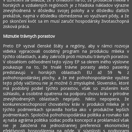
horských a vzdialených regiónoch je z hľadiska nákladov výrazne
znevýhodnená v dôsledku svojej polohy a v dôsledku ďalších
prekážok, najmä v dôsledku obmedzenia vo využívaní pôdy, a že
po skončení kvót sa im musí zaručiť hospodársky životaschopná
zisková práca.
Miznutie trávnych porastov
Preto EP vyzval členské štáty a regióny, aby v rámci rozvoja
vidieka vypracovali osobitný program na produkciu mlieka v
týchto oblastiach, a aby zakročili proti miznutiu trávnych porastov.
V obsiahlom odôvodnení tejto výzvy EP sa okrem iného výslovne
poukazuje na to, že trvalé trávne porasty alebo pasienky
predstavujú v horských oblastiach EU až 59 % z
poľnohospodárskej plochy, a že iné poľnohospodárske využitie
tejto pôdy väčšinou nie je možné či zmysluplné. Slovensko, ktoré
má podobný podiel týchto porastov, však so zrušením kvót
súhlasilo, a osobitné opatrenia na podporu chovu kráv v prírodne
znevýhodnených oblastiach neprijalo. Nikto nepopiera, že
konkurencieschopnosť chovateľov kráv v produkcii mlieka je v
týchto podmienkach spravidla horšia ako v produkčne lepších
podmienkach. Spoločná poľnohospodárska politika a rovnako tak
aj naša agrárna politika súdiac podľa koncepcií a proklamácií však
nie je založená na jednostrannej preferencii ekonomickej
efektívnosti hospodárenia na pôde. V súvislosti s podporami