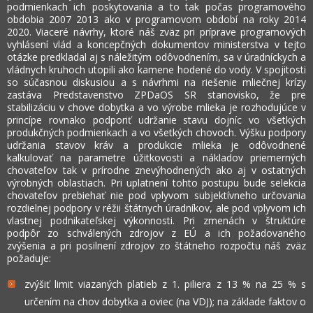
podmienkach ich poskytovania a to tak počas programového
obdobia 2007 2013 ako v programovom období na roky 2014
2020. Viaceré návrhy, ktoré náš zväz pri príprave programových
vyhlásení vlád a koncepčných dokumentov ministerstva v tejto
otázke predkladal aj s náležitým odôvodnením, sa v úradníckych a
vládnych kruhoch utopili ako kamene hodené do vody. V spojitosti
so súčasnou diskusiou a s návrhmi na riešenie mliečnej krízy
zastáva Predstavenstvo ZPDaOS SR stanovisko, že pre
stabilizáciu v chove dobytka a vo výrobe mlieka je rozhodujúce v
princípe rovnako podporiť udržanie stavu dojníc vo všetkých
produkčných podmienkach a vo všetkých chovoch. Výšku podpory
udržania stavov kráv a produkcie mlieka je odôvodnené
kalkulovať na parametre úžitkovosti a nákladov priemerných
chovateľov tak v prírodne znevýhodnených ako aj v ostatných
výrobných oblastiach. Pri uplatnení tohto postupu bude selekcia
chovateľov prebiehať nie pod vplyvom subjektívneho určovania
rozdielnej podpory v réžii štátnych úradníkov, ale pod vplyvom ich
vlastnej podnikateľskej výkonnosti. Pri zmenách v štruktúre
podpôr zo schválených zdrojov z EÚ a ich požadovaného
zvýšenia a pri posilnení zdrojov zo štátneho rozpočtu náš zväz
požaduje:
zvýšiť limit viazaných platieb z 1. piliera z 13 % na 25 % s
určením na chov dobytka a oviec (na VDJ); na základe faktov o