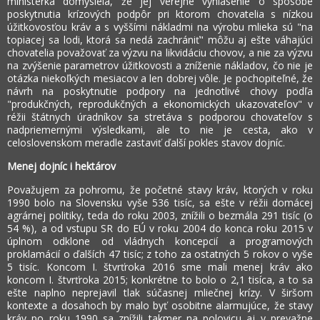
ministerka domyslela, že jej verejné vyhlásenie o spôsobe
poskytnutia krízových podpôr pri ktorom chovatelia s nízkou
úžitkovosťou kráv a s vyššími nákladmi na výrobu mlieka sú "na
topiacej sa lodi, ktorá sa nedá zachrániť" môžu aj ešte váhajúci
chovatelia považovať za výzvu na likvidáciu chovov, a nie za výzvu
na zvýšenie parametrov úžitkovosti a zníženie nákladov, čo nie je
otázka niekoľkých mesiacov a len dobrej vôle. Je pochopiteľné, že
návrh na poskytnutie podpory na jednotlivé chovy podľa
"produkčných, reprodukčných a ekonomických ukazovateľov" v
réžii štátnych úradníkov sa stretáva s podporou chovateľov s
nadpriemernými výsledkami, ale to nie je cesta, ako v
celoslovenskom meradle zastaviť ďalší pokles stavov dojníc.
Menej dojníc i hektárov
Považujem za pohromu, že početné stavy kráv, ktorých v roku
1990 bolo na Slovensku vyše 536 tisíc, sa ešte v réžii domácej
agrárnej politiky, teda do roku 2003, znížili o bezmála 291 tisíc (o
54 %), a od vstupu SR do EÚ v roku 2004 do konca roku 2015 v
úplnom odklone od vládnych koncepcií a programových
proklamácií o ďalších 47 tisíc; z toho za ostatných 5 rokov o vyše
5 tisíc. Koncom I. štvrťroka 2016 sme mali menej kráv ako
koncom I. štvrťroka 2015; konkrétne to bolo o 2,1 tisíca, a to sa
ešte naplno neprejavil tlak súčasnej mliečnej krízy. V širšom
kontexte a dosahoch by malo byť osobitne alarmujúce, že stavy
kráv po roku 1990 sa znížili takmer na polovicu aj v prevažne