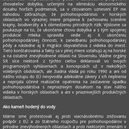
chovateľov dobytka, určenými na elimináciu ekonomického
dosahu horších podmienok, sa v citovanom uznesení EP nie
náhodou zdôrazňuje, že poľnohospodárstvo v horských
oblastiach vo výraznej miere prispieva k zachovaniu scenérie
krajiny, biodiverzity a k obmedzeniu prírodných rizík. Výslovne sa
poukazuje na to, že ukončenie chovu dobytka a s tým spojenej
produkcie mlieka spravidla vedie aj k ukončeniu
poľnohospodárskej činnosti, k zanedbaniu poľnohospodárskej
pôdy a následne aj k migrácii obyvateľstva z vidieka do miest.
Tieto konštatovania a fakty sa v plnej miere vzťahujú aj na horské
a na ostatné znevýhodnené oblasti na Slovensku. Vládne orgány
SR síce niektoré z týchto cieľov deklarovali vo svojich
programových vyhláseniach a koncepciách už v niekoľkých
volebných obdobiach, ale žiadna vláda po roku 1990 a ani od
nášho vstupu do EÚ nevyvodila adekvátne závery z ich neplnenia
a neprijala účinné realizačné opatrenia na zastavenie úpadku
poľnohospodárstva s nepriaznivým dosahom na stav nášho
vidieka v horských oblastiach a ani v priaznivejších produkčných
oblastiach.
Ako kameň hodený do vody
Márne sme protestovali aj proti viacnásobnému znižovaniu
podpôr z EÚ a zo štátneho rozpočtu pre poľnohospodárov v
prírodne znevýhodnených oblastiach a proti niektorým zmenám v