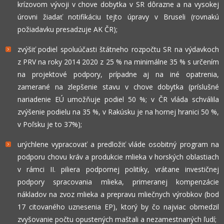
krízovom vývoji v chove dobytka v SR dôrazne a na vysokej
úrovni žiadať notifikáciu tejto úpravy v Bruseli (rovnakú
požiadavku presadzuje AK ČR);
zvýšiť podiel spoluúčasti štátneho rozpočtu SR na výdavkoch
z PRV na roky 2014 2020 z 25 % na minimálne 35 % s určením
na projektové podpory, prípadne aj na iné opatrenia,
zamerané na zlepšenie stavu v chove dobytka (príslušné
nariadenie EÚ umožňuje podiel 50 %; v ČR vláda schválila
zvýšenie podielu na 35 %, v Rakúsku je na hornej hranici 50 %,
v Poľsku je to 37%);
urýchlene vypracovať a predložiť vláde osobitný program na
podporu chovu kráv a produkcie mlieka v horských oblastiach
v rámci II. piliera podpornej politiky, vrátane investičnej
podpory spracovania mlieka, primeranej kompenzácie
nákladov na zvoz mlieka a prepravu mliečnych výrobkov (bod
17 citovaného uznesenia EP), ktorý by čo najviac obmedzil
zvyšovanie počtu opustených maštali a nezamestnaných ľudí;