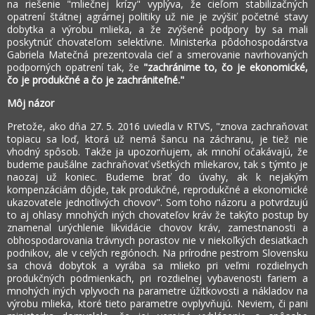
na riešenie "mliečnej krízy" vyplýva, že cieľom stabilizačných
opatrení štátnej agrárnej politiky už nie je zvýšiť početné stavy
dobytka a výrobu mlieka, a že zvýšené podpory by sa mali
poskytnúť chovateľom selektívne. Ministerka pôdohospodárstva
Gabriela Matečná prezentovala cieľ a smerovanie navrhovaných
podporných opatrení tak, že
"zachránime to, čo je ekonomické,
čo je produkčné a čo je zachrániteľné."
Môj názor
Pretože, ako dňa 27. 5. 2016 uviedla v RTVS, "znova zachraňovať
topiacu sa loď, ktorá už nemá šancu na záchranu, je tiež nie
vhodný spôsob. Takže ja upozorňujem, ak mnohí očakávajú, že
budeme paušálne zachraňovať všetkých mliekarov, tak s týmto je
naozaj už koniec. Budeme brať do úvahy, ak k nejakým
kompenzáciám dôjde, tak produkčné, reprodukčné a ekonomické
ukazovatele jednotlivých chovov". Som toho názoru a potvrdzujú
to aj ohlasy mnohých iných chovateľov kráv že takýto postup by
znamenal urýchlenie likvidácie chovov kráv, zamestnanosti a
obhospodarovania trávnych porastov nie v niekoľkých desiatkach
podnikov, ale v celých regiónoch. Na prírodne pestrom Slovensku
sa chová dobytok a vyrába sa mlieko pri veľmi rozdielnych
produkčných podmienkach, pri rozdielnej vybavenosti fariem a
mnohých iných vplyvoch na parametre úžitkovosti a nákladov na
výrobu mlieka, ktoré tieto parametre ovplyvňujú. Neviem, či pani