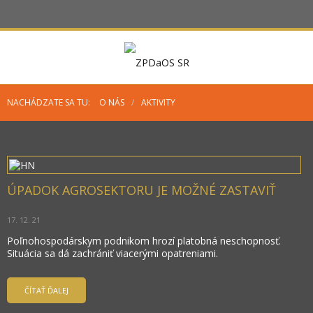
NACHÁDZATE SA TU:
O NÁS
/
AKTIVITY
ÚPADOK AGROSEKTORU JE MOŽNÉ ZASTAVIŤ
17. 12. 21
Poľnohospodárskym podnikom hrozí platobná neschopnosť.
Situácia sa dá zachrániť viacerými opatreniami.
ČÍTAŤ ĎALEJ